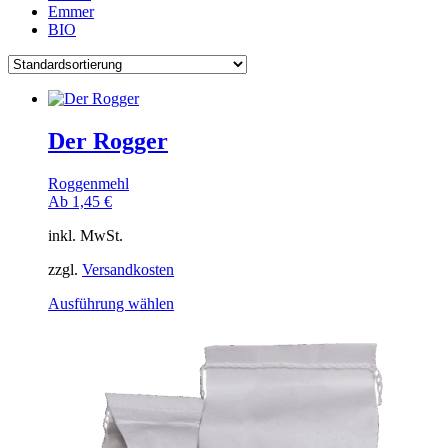
Emmer
BIO
Der Rogger
Roggenmehl
Ab
1,45
€
inkl. MwSt.
zzgl.
Versandkosten
Dieses
Ausführung wählen
Produkt
weist
mehrere
Varianten
auf.
Die
Optionen
können