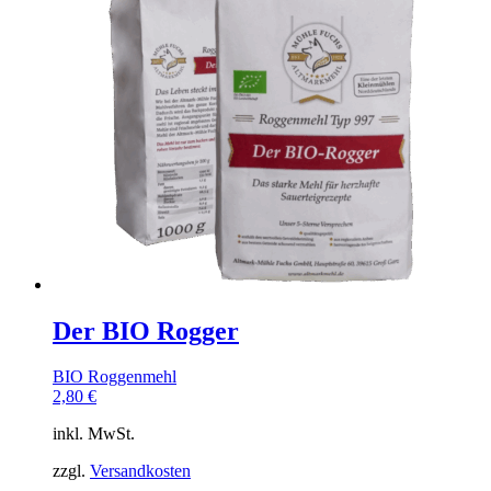
auf
der
Produktseite
gewählt
werden
Der BIO Rogger
BIO Roggenmehl
2,80
€
inkl. MwSt.
zzgl.
Versandkosten