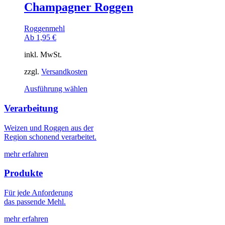
Champagner Roggen
Roggenmehl
Ab
1,95
€
inkl. MwSt.
zzgl.
Versandkosten
Dieses
Ausführung wählen
Produkt
weist
Verarbeitung
mehrere
Varianten
Weizen und Roggen aus der
auf.
Region schonend verarbeitet.
Die
Optionen
mehr erfahren
können
auf
Produkte
der
Produktseite
Für jede Anforderung
gewählt
das passende Mehl.
werden
mehr erfahren